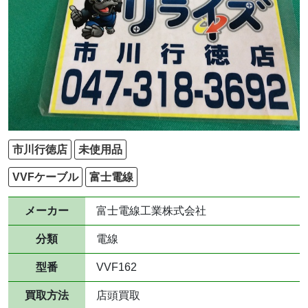
市川行徳店
未使用品
VVFケーブル
富士電線
メーカー
富士電線工業株式会社
分類
電線
型番
VVF162
買取方法
店頭買取