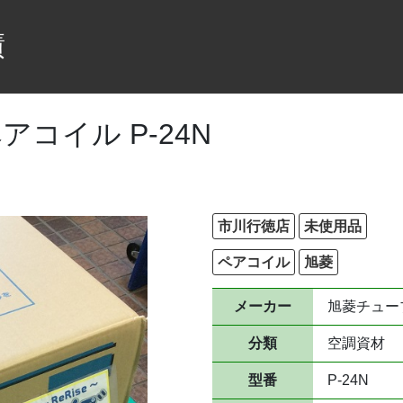
績
アコイル P-24N
市川行徳店
未使用品
ペアコイル
旭菱
メーカー
旭菱チュー
分類
空調資材
型番
P-24N