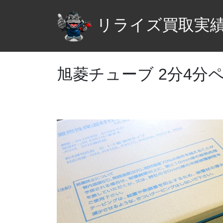
リライズ買取実
旭菱チューブ 2分4分ペ