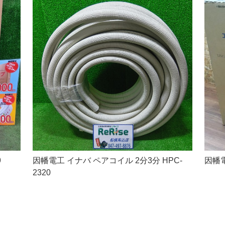
9
因幡電工 イナバ ペアコイル 2分3分 HPC-
因幡電
2320