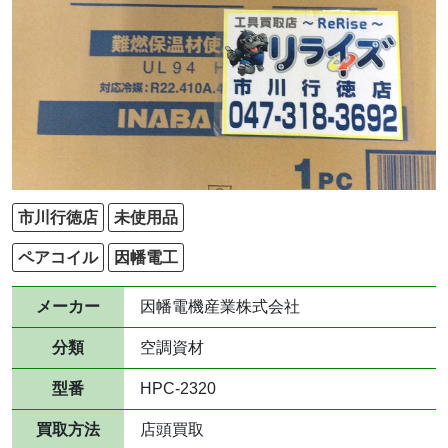
市川行徳店
未使用品
ペアコイル
因幡電工
メーカー
因幡電機産業株式会社
分類
空調資材
型番
HPC-2320
買取方法
店頭買取