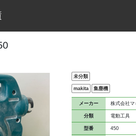
績
50
未分類
makita
集塵機
メーカー
株式会社マ
分類
電動工具
型番
450