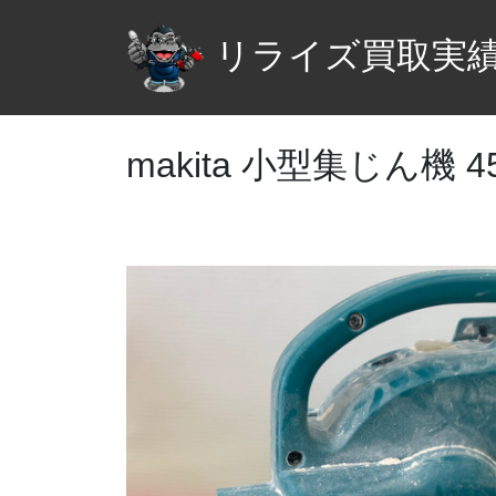
リライズ買取実
makita 小型集じん機 4