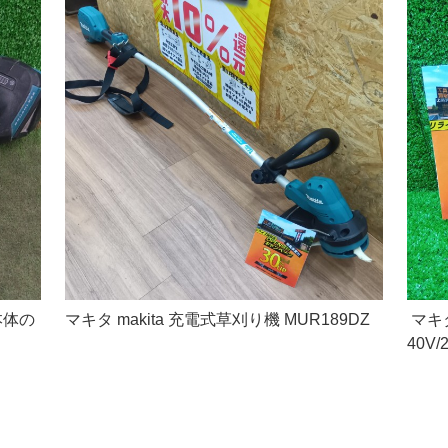
本体の
マキタ makita 充電式草刈り機 MUR189DZ
マキタ
40V/