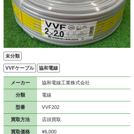
未分類
VVFケーブル
協和電線
メーカー
協和電線工業株式会社
分類
電線
型番
VVF202
買取方法
店頭買取
買取価格
¥6,000