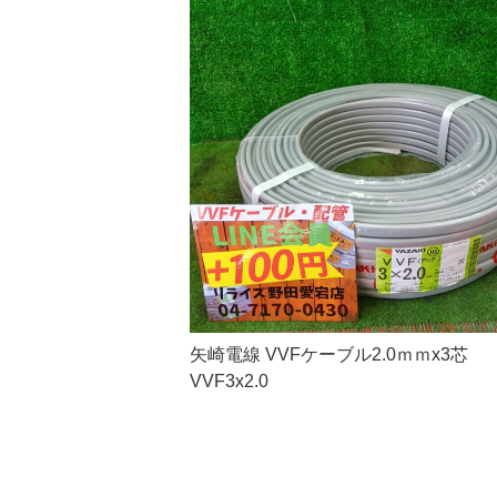
矢崎電線 VVFケーブル2.0ｍｍx3芯
VVF3x2.0