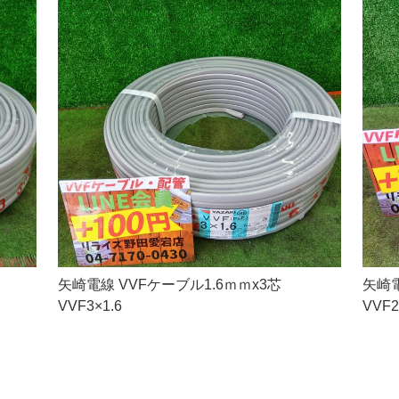
矢崎電線 VVFケーブル1.6ｍｍx3芯
矢崎電
VVF3×1.6
VVF2