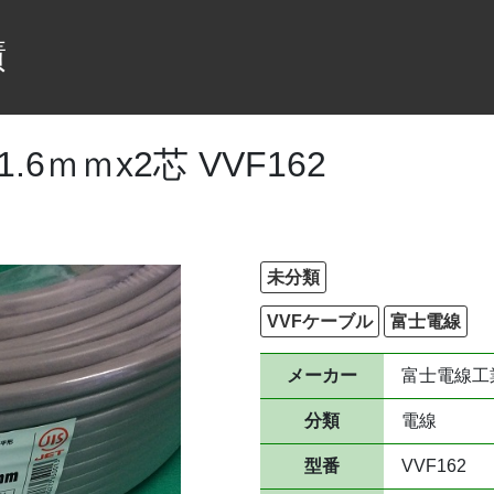
績
6ｍｍx2芯 VVF162
未分類
VVFケーブル
富士電線
メーカー
富士電線工
分類
電線
型番
VVF162