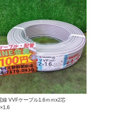
線 VVFケーブル1.6ｍｍx2芯
×1.6