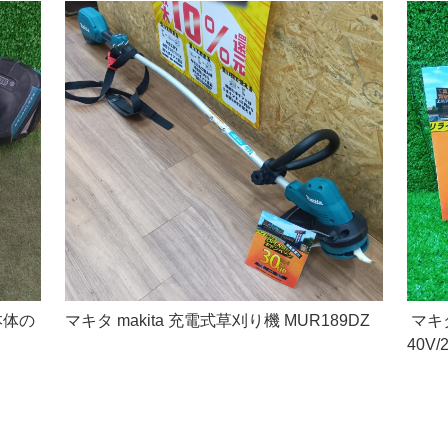
本体の
マキタ makita 充電式草刈り機 MUR189DZ
マキタ
40V/