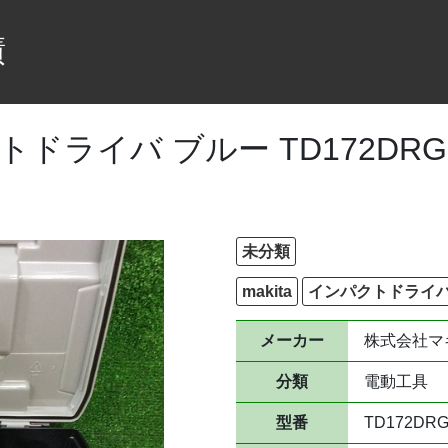
績
クトドライバ ブルー TD172DRG
未分類
makita
インパクトドライ
メーカー
株式会社マ
分類
電動工具
型番
TD172DR