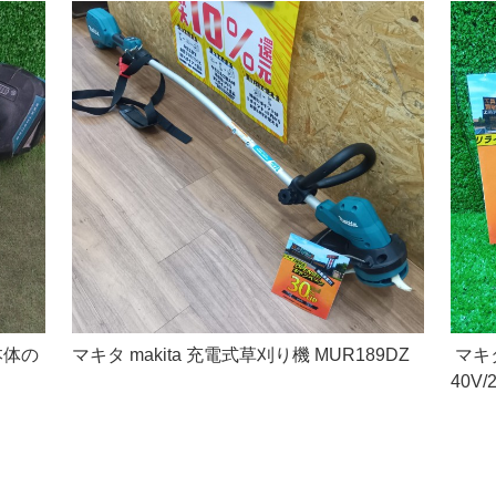
本体の
マキタ makita 充電式草刈り機 MUR189DZ
マキタ
40V/