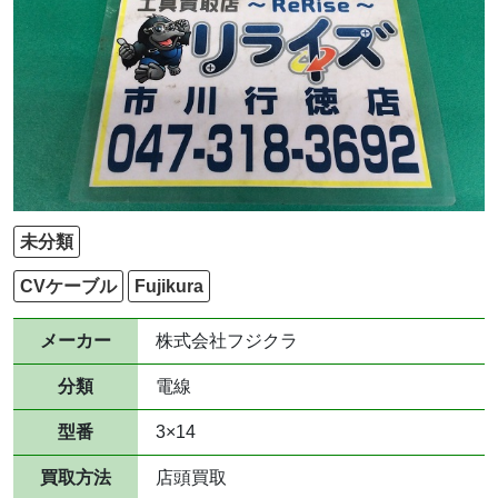
未分類
CVケーブル
Fujikura
メーカー
株式会社フジクラ
分類
電線
型番
3×14
買取方法
店頭買取