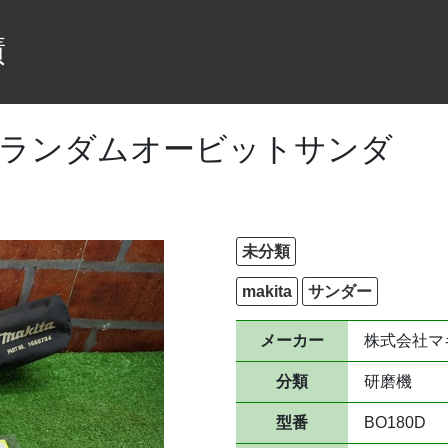
績
 充電式ランダムオービットサンダ
未分類
makita
サンダー
メーカー
株式会社マ
分類
研磨機
型番
BO180D