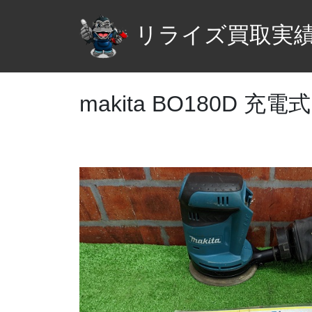
リライズ買取実
makita BO180D