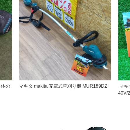
本体の
マキタ makita 充電式草刈り機 MUR189DZ
マキタ
40V/