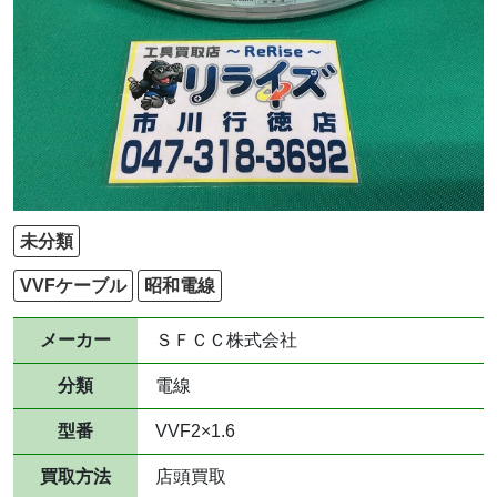
未分類
VVFケーブル
昭和電線
メーカー
ＳＦＣＣ株式会社
分類
電線
型番
VVF2×1.6
買取方法
店頭買取