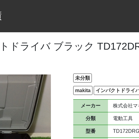
績
クトドライバ ブラック TD172D
未分類
makita
インパクトドライ
メーカー
株式会社マ
分類
電動工具
型番
TD172DR