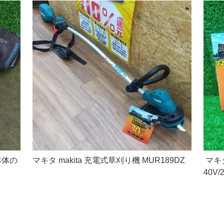
本体の
マキタ makita 充電式草刈り機 MUR189DZ
マキタ
40V/