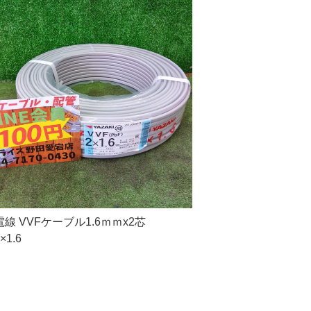
線 VVFケーブル1.6ｍｍx2芯
×1.6