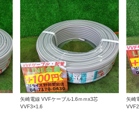
矢崎電線 VVFケーブル1.6ｍｍx3芯
矢崎電
VVF3×1.6
VVF2