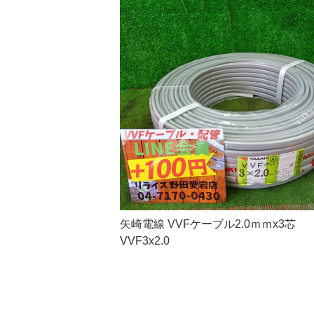
矢崎電線 VVFケーブル2.0ｍｍx3芯
VVF3x2.0