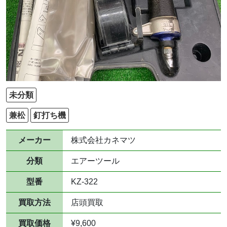
未分類
兼松
釘打ち機
メーカー
株式会社カネマツ
分類
エアーツール
型番
KZ-322
買取方法
店頭買取
買取価格
¥9,600